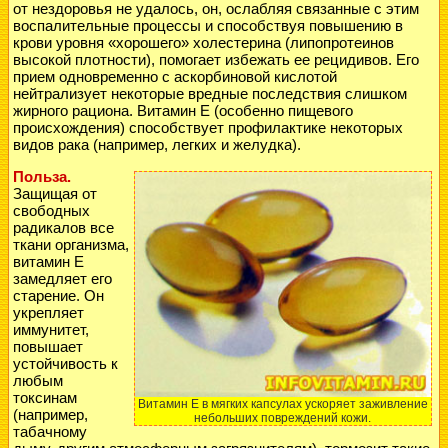
от нездоровья не удалось, он, ослабляя связанные с этим
воспалительные процессы и способствуя повышению в
крови уровня «хорошего» холестерина (липопротеинов
высокой плотности), помогает избежать ее рецидивов. Его
прием одновременно с аскорбиновой кислотой
нейтрализует некоторые вредные последствия слишком
жирного рациона. Витамин Е (особенно пищевого
происхождения) способствует профилактике некоторых
видов рака (например, легких и желудка).
Польза.
Защищая от
свободных
радикалов все
ткани организма,
витамин Е
замедляет его
старение. Он
укрепляет
иммунитет,
повышает
устойчивость к
любым
токсинам
Витамин Е в мягких капсулах ускоряет заживление
(например,
небольших повреждений кожи.
табачному