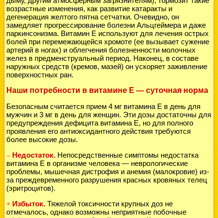
дыму, другим атмосферным загрязнителям), тормозит такие
возрастные изменения, как развитие катаракты и
дегенерация желтого пятна сетчатки. Очевидно, он
замедляет прогрессирование болезни Альцгеймера и даже
паркинсонизма. Витамин Е используют для лечения острых
болей при перемежающейся хромоте (ее вызывает сужение
артерий в ногах) и облегчения болезненности молочных
желез в предменструальный период. Наконец, в составе
наружных средств (кремов, мазей) он ускоряет заживление
поверхностных ран.
Наши потребности в витамине Е — суточная норма
Безопасным считается прием 4 мг витамина Е в день для
мужчин и 3 мг в день для женщин. Эти дозы достаточны для
предупреждения дефицита витамина Е, но для полного
проявления его антиоксидантного действия требуются
более высокие дозы.
Недостаток.
Непосредственные симптомы недостатка
–
витамина Е в организме человека — неврологические
проблемы, мышечная дистрофия и анемия (малокровие) из-
за преждевременного разрушения красных кровяных телец
(эритроцитов).
Избыток.
Тяжелой токсичности крупных доз не
+
отмечалось, однако возможны неприятные побочные