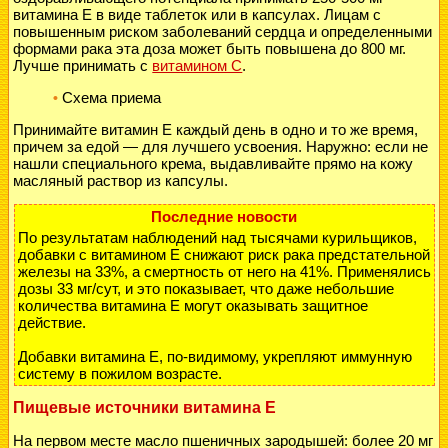
витамина Е в виде таблеток или в капсулах. Лицам с
повышенным риском заболеваний сердца и определенными
формами рака эта доза может быть повышена до 800 мг.
Лучше принимать с
витамином C
.
Схема приема
•
Принимайте
витамин Е
каждый день в одно и то же время,
причем за едой — для лучшего усвоения. Наружно: если не
нашли специального крема, выдавливайте прямо на кожу
масляный раствор из капсулы.
Последние новости
По результатам наблюдений над тысячами курильщиков,
добавки с витамином Е снижают риск рака предстательной
железы на 33%, а смертность от него на 41%. Применялись
дозы 33 мг/сут, и это показывает, что даже небольшие
количества витамина Е могут оказывать защитное
действие.
Добавки витамина Е, по-видимому, укрепляют иммунную
систему в пожилом возрасте.
Пищевые источники витамина Е
На первом месте масло пшеничных зародышей: более 20 мг