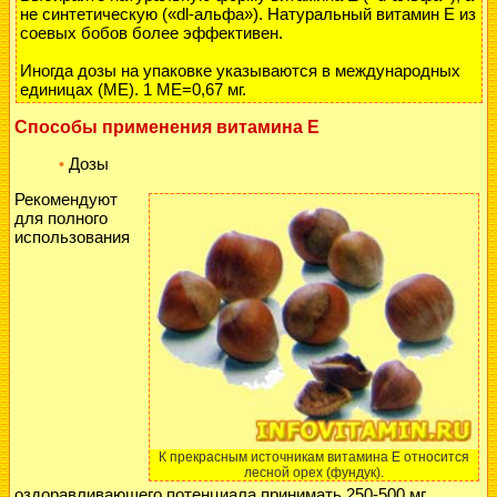
не синтетическую («dl-альфа»). Натуральный витамин Е из
соевых бобов более эффективен.
Иногда дозы на упаковке указываются в международных
единицах (ME). 1 ME=0,67 мг.
Способы применения витамина Е
Дозы
•
Рекомендуют
для полного
использования
К прекрасным источникам витамина Е относится
лесной орех (фундук).
оздоравливающего потенциала принимать 250-500 мг