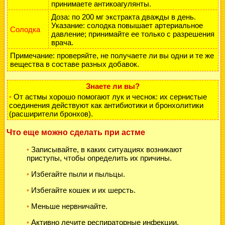
принимаете антикоагулянты.
Доза: по 200 мг экстракта дважды в день.
Указание: солодка повышает артериальное
Солодка
давление; принимайте ее только с разрешения
врача.
Примечание: проверяйте, не получаете ли вы одни и те же
вещества в составе разных добавок.
Знаете ли вы?
От астмы хорошо помогают лук и чеснок: их сернистые
•
соединения действуют как антибиотики и бронхолитики
(расширители бронхов).
Что еще можно сделать при астме
Записывайте, в каких ситуациях возникают
•
приступы, чтобы определить их причины.
Избегайте пыли и пыльцы.
•
Избегайте кошек и их шерсть.
•
Меньше нервничайте.
•
Активно лечите респираторные инфекции.
•