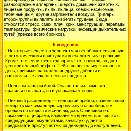
разнообразные аллергены: шерсть домашних животных,
пищевые продукты, пыль, пыльца, клещи, насекомые,
табачный дым, другие загрязнители воздуха. Триггеры
второй группы выявлять и избегать труднее. Сюда
относятся стресс, смех, плач, крик, менструации, перепады
температуры, физические нагрузки, инфекции дыхательных
путей (прежде всего бронхов).
К сведению
Некоторые вещества зеленого чая ослабляют связанную
•
с астматическими приступами воспалительную реакцию.
Кроме того, если крепко заварить этот напиток, он дает
успокоительный эффект. Пейте по нескольку стаканов в
день, принимая параллельно другие добавки и
растительные лекарственные средства.
Полезны занятия йогой. Она не только помогает
•
правильно дышать, но и успокаивает нервы.
Пиковый расходомер — недорогой прибор, позволяющий
•
измерять максимальную «пропускную способность»
бронхов по скорости и силе выдоха. Сравнивая его
показания с цифрами, названными врачом, или просто с
предыдущими результатами, зачастую удается
предсказать приступ астмы за день-два до наступления.