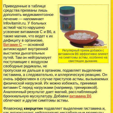
Приведенные в таблице
средства призваны лишь
дополнять медикаментозное
лечение — напоминает
Infovitamin.ru. У больных
астмой часто нарушено
усвоение витаминов С и B6, а
также магния, что ведет к их
дефициту в организме.
Витамин С
— основной
антиоксидант внутренней
Регулярный прием добавок с
выстилки дыхательных
витамином В6 эффективно влияет
путей. Там он нейтрализует
на симптомы астмы, особенно на
свистящее дыхание.
поступающие с воздухом
свободные радикалы, не
пропуская их дальше в организм, подавляет выделение
гистамина, а следовательно, и аллергическую реакцию. Он
очень эффективен в случае
приступов астмы
, вызываемых
физической нагрузкой. Их можно избежать, принимая
витамин С перед нагрузками (например, тренировкой).
Аналогичный результат дает магний, расслабляющий
бронхиальную мускулатуру. Добавки
витамина В6
облегчают и другие симптомы астмы.
Флавоноид
кверцетин
подавляет выделение гистамина и,
как антиоксидант, нейтрализует нестабильные молекулы