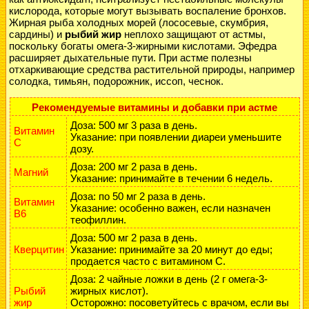
кислорода, которые могут вызывать воспаление бронхов.
Жирная рыба холодных морей (лососевые, скумбрия,
сардины) и
рыбий жир
неплохо защищают от астмы,
поскольку богаты омега-3-жирными кислотами. Эфедра
расширяет дыхательные пути. При астме полезны
отхаркивающие средства растительной природы, например
солодка, тимьян, подорожник, иссоп, чеснок.
Рекомендуемые витамины и добавки при астме
Доза: 500 мг 3 раза в день.
Витамин
Указание: при появлении диареи уменьшите
С
дозу.
Доза: 200 мг 2 раза в день.
Магний
Указание: принимайте в течении 6 недель.
Доза: по 50 мг 2 раза в день.
Витамин
Указание: особенно важен, если назначен
В6
теофиллин.
Доза: 500 мг 2 раза в день.
Кверцитин
Указание: принимайте за 20 минут до еды;
продается часто с витамином С.
Доза: 2 чайные ложки в день (2 г омега-3-
Рыбий
жирных кислот).
жир
Осторожно: посоветуйтесь с врачом, если вы