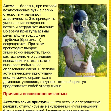
Астма
— болезнь, при которой
воздухоносные пути в легких
отекают и утрачивают
эластичность. Это приводит к
уменьшению воздушного
потока и затрудняет дыхание.
Во время
приступа астмы
мельчайшие воздушные
трубочки (бронхиолы)
сокращаются. При этом
происходит выброс
химических веществ, таких,
как гистамин, что усиливает
воспаление и отек, а также
вызывает избыточное
образование слизи. С легкими
астматическими приступами
вполне можно справиться в
домашних условиях, тогда как тяжелый приступ
представляет собой угрозу жизни.
Причины возникновения астмы
Астматические приступы
— это острые аллергические
реакции, стимулируемые внутренними и/или внешними
факторами (триггерами). Главные из них — самые