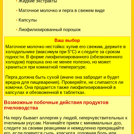
Жидкие экстракты
•
Маточное молочко и перга в свежем виде
•
Капсулы
•
Лиофилизированный порошок
•
Ваш выбор
Маточное молочко нестойко: купив его свежим, держите в
холодильнике (максимум при 5°С) и следите за сроком
годности. В форме лиофилизированного (обезвоженного
холодом) порошка оно не менее полезно, но может
храниться при комнатной температуре.
Перга должна быть сухой (иначе она забродит и будет
вредна для пищеварения). Проверяйте, не слипаются ли
комочки. Она продается также лиофилизированной в
капсулах и обезвоженной в таблетках.
Возможные побочные действия продуктов
пчеловодства
На пергу бывает аллергия у людей, гиперчувствительных к
пчелиным укусам. Начинайте прием с минимальных доз,
следите за своими реакциями и немедленно прекращайте
его, если появится сыпь, краснота, головная боль или