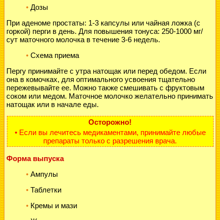
Дозы
•
При аденоме простаты: 1-3 капсулы или чайная ложка (с
горкой) перги в день. Для повышения тонуса: 250-1000 мг/
сут маточного молочка в течение 3-6 недель.
Схема приема
•
Пергу принимайте с утра натощак или перед обедом. Если
она в комочках, для оптимального усвоения тщательно
пережевывайте ее. Можно также смешивать с фруктовым
соком или медом. Маточное молочко желательно принимать
натощак или в начале еды.
Осторожно!
• Если вы лечитесь медикаментами, принимайте любые
препараты только с разрешения врача.
Форма выпуска
Ампулы
•
Таблетки
•
Кремы и мази
•