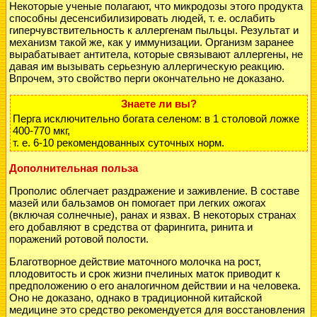
Некоторые ученые полагают, что микродозы этого продукта
способны десенсибилизировать людей, т. е. ослабить
гиперчувствительность к аллергенам пыльцы. Результат и
механизм такой же, как у иммунизации. Организм заранее
вырабатывает антитела, которые связывают аллергены, не
давая им вызывать серьезную аллергическую реакцию.
Впрочем, это свойство перги окончательно не доказано.
Знаете ли вы?
Перга исключительно богата селеном: в 1 столовой ложке
400-770 мкг,
т. е. 6-10 рекомендованных суточных норм.
Дополнительная польза
Прополис облегчает раздражение и заживление. В составе
мазей или бальзамов он помогает при легких ожогах
(включая солнечные), ранах и язвах. В некоторых странах
его добавляют в средства от фарингита, ринита и
поражений ротовой полости.
Благотворное действие маточного молочка на рост,
плодовитость и срок жизни пчелиных маток приводит к
предположению о его аналогичном действии и на человека.
Оно не доказано, однако в традиционной китайской
медицине это средство рекомендуется для восстановления