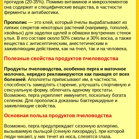
протидов (20-35%). Помимо витаминов и микроэлементов
она содержит и специфические вещества, в частности
ферменты и антибиотики.
Прополис
— это клей, который пчелы вырабатывают из
липких секретов некоторых растений (например, тополей,
хвойных) для заделки щелей и обмазки внутренних стенок
улья. В его составе около 50% смолы и 30% воска, а также
вещества с антисептическим, анестетическим и
заживляющим действием, как на пчел, так и на человека.
Полезные свойства продуктов пчеловодства
Продукты пчеловодства
, особенно перга и маточное
молочко, нередко рекламируются как панацея от всех
болезней
. Апологеты приписывают им, в частности,
способность замедлять старение, улучшать спортивную и
сексуальную форму, облегчать аденому простаты.
Возможно, перга укрепляет иммунитет, поскольку богата
селеном. Для прополиса доказаны бактерицидные и
заживляющие свойства.
Основная польза продуктов пчеловодства
Возможно, перга предупреждает сезонную аллергию,
вызываемую пыльцой (сенную лихорадку), при которой
люди чихают, у них течет из носа, слезятся глаза.