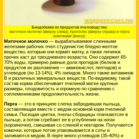
Биодобавки из продуктов пчеловодства:
маточное молочко (вверху слева), прополис (вверху справа) и перга
комочками (внизу).
Маточное молочко
— вырабатываемое слюнными
железами рабочих пчел студенистое бледно-желтое
вещество, которым они кормят матку, а также личинок
прочих каст до трехдневного возраста. Оно содержит 65-
70% воды, примерно равные доли протидов (белков и
продуктов их разложения — аминокислот, пептидов) и
углеводов (по 13-14%), 4% липидов. Много также витаминов
В и различных минеральных веществ. По-видимому, такой
состав корма обеспечивает пчелиной матке крупные
размеры, плодовитость и огромную по сравнению с
соплеменниками продолжительность жизни.
Перга
— это в принципе слегка забродившая пыльца,
составляющая вместе с медом основной корм пчелиной
семьи. Посещая цветки, пчелы-сборщицы «пачкаются» в
пыльце, а потом сгребают ее в углубления на ногах
(корзиночки), смешивая со слюной и нектаром. Получаются
комочки, которые потом упаковываются в соты и
заливаются медом. В перге много углеводов (35-40%) и