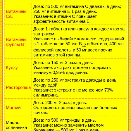
Доза: по 500 мг витамина С дважды в день;
Витамины
250 мг витамина E 1 раз в день.
С/Е
Указание: витамин С повышает
эффективность витамина Е.
Доза: 1 таблетка или капсула каждое утро за
завтраком.
Указание: выбирайте комплекс, содержащий
Витамины
в 1 таблетке по 50 мкг В
и биотина, 400 мкг
группы B
12
фолиевой кислоты и 50 мг всех прочих
витаминов этой группы.
Доза: по 150 мг 3 раза в день.
Кудзу
Указание: экстракт должен содержать
минимум 0,95% дайдзеина.
Доза: по 250 мг экстракта дважды в день
между едой.
Расторопша
Указание: экстракт с не менее чем 70%
силимарина.
Доза: 200 мг 2 раза в день.
Магний
Осторожно: противопоказан при больных
почках.
Доза: по 500 мг трижды в день.
Масло
Указание: можно заменить маслом
ослинника
бурачника — 500 мг 1 раз в день.