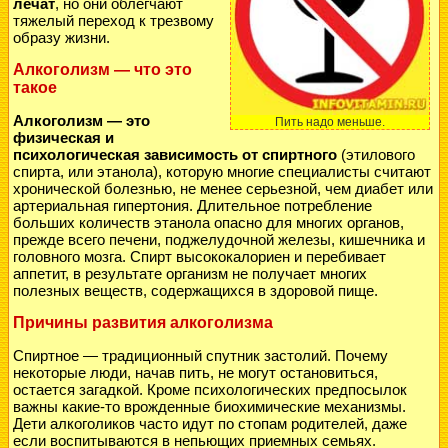
лечат
, но они облегчают
тяжелый переход к трезвому
образу жизни.
Алкоголизм — что это
такое
Алкоголизм — это
Пить надо меньше.
физическая и
психологическая зависимость от спиртного
(этилового
спирта, или этанола), которую многие специалисты считают
хронической болезнью, не менее серьезной, чем диабет или
артериальная гипертония. Длительное потребление
больших количеств этанола опасно для многих органов,
прежде всего печени, поджелудочной железы, кишечника и
головного мозга. Спирт высококалориен и перебивает
аппетит, в результате организм не получает многих
полезных веществ, содержащихся в здоровой пище.
Причины развития алкоголизма
Спиртное — традиционный спутник застолий. Почему
некоторые люди, начав пить, не могут остановиться,
остается загадкой. Кроме психологических предпосылок
важны какие-то врожденные биохимические механизмы.
Дети алкоголиков часто идут по стопам родителей, даже
если воспитываются в непьющих приемных семьях.