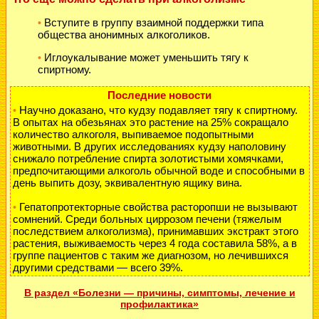
Вступите в группу взаимной поддержки типа
•
общества анонимных алкоголиков.
Иглоукалывание может уменьшить тягу к
•
спиртному.
Последние новости
Научно доказано, что кудзу подавляет тягу к спиртному.
•
В опытах на обезьянах это растение на 25% сокращало
количество алкоголя, выпиваемое подопытными
животными. В других исследованиях кудзу наполовину
снижало потребление спирта золотистыми хомячками,
предпочитающими алкоголь обычной воде и способными в
день выпить дозу, эквивалентную ящику вина.
Гепатопротекторные свойства расторопши не вызывают
•
сомнений. Среди больных циррозом печени (тяжелым
последствием алкоголизма), принимавших экстракт этого
растения, выживаемость через 4 года составила 58%, а в
группе пациентов с таким же диагнозом, но лечившихся
другими средствами — всего 39%.
В раздел «Болезни — причины, симптомы, лечение и
профилактика»