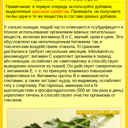
Примечание: в первую очередь используйте добавки,
выделенные
красным шрифтом
. Проверьте, не получаете
ли вы одни и те же вещества в составе разных добавок.
У сильно пьющих людей часто отмечаются «субдефицит» и
плохое использование организмом важных питательных
веществ, включая витамины В и С, магний, хром и цинк. Это
обусловлено как неполноценным питанием, так и
токсическим воздействием этанола. Устранение
дисбаланса требует нескольких месяцев. Infovitamin.ru
рекомендует: витамин С укрепляет организм в период
абстиненции, ослабляет ее симптоматику и способствует
выведению алкоголя из тканей. Он действует синергически
с витамином Е, т. е. по принципу взаимного повышения
эффективности. Витамины группы В и аминокислота
глютамин, а также экстракт кудзу, по-видимому, ослабляют
тягу к спиртному. Расторопша, аминокислота N-
ацетилцистеин и фосфатидилхолин (500 мг три раза в день)
укрепляют печень и способствуют очистке организма от
токсинов.