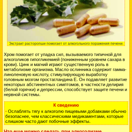
Экстракт расторопши помогает от алкогольного поражения печени.
Хром помогает от упадка сил, вызываемого типичной для
алкоголиков
гипогликемией (пониженным уровнем сахара в
крови). Цинк и магний играют существенную роль в
метаболизме организма. Масло ослинника содержит гамма-
линоленовую кислоту, стимулирующую выработку
головным мозгом простагландина Е. Он подавляет развитие
некоторых абстинентных симптомов, в частности делирия
(белой горячки) и депрессии, способствует защите печени и
нервной системы.
К сведению
Ослаблять тягу к алкоголю пищевыми добавками обычно
•
безопаснее, чем классическими медикаментами, которые
слишком часто дают побочные эффекты.
Что еще можно сделать при алкоголизме